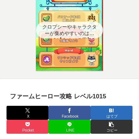
クロプシーやキャラクタ
ーが集めやすいのはど
こ？【クエスト用】
ファームヒーロー攻略 レベル1015
X
Facebook
はてブ
Pocket
LINE
コピー