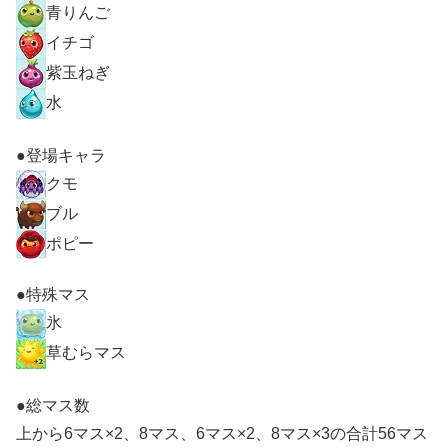
青りんご
イチゴ
紫玉ねぎ
水
●登場キャラ
クモ
ブル
ポピー
●特殊マス
氷
草むらマス
●総マス数
上から6マス×2、8マス、6マス×2、8マス×3の合計56マス