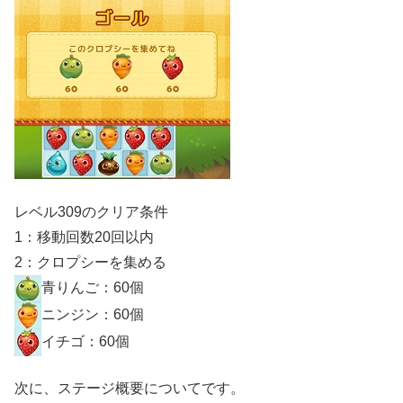
レベル309のクリア条件
1：移動回数20回以内
2：クロプシーを集める
青りんご：60個
ニンジン：60個
イチゴ：60個
次に、ステージ概要についてです。