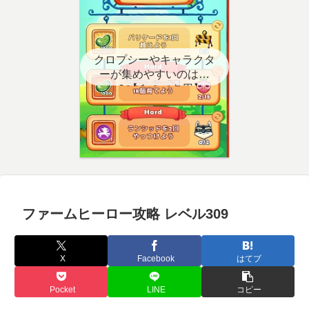
クロプシーやキャラクタ
ーが集めやすいのはど
こ？【クエスト用】
ファームヒーロー攻略 レベル309
X
Facebook
はてブ
Pocket
LINE
コピー