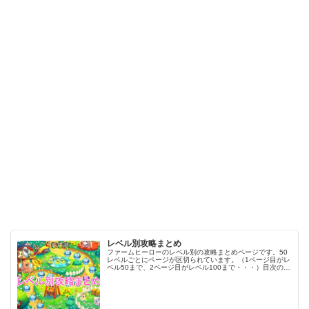
レベル別攻略まとめ
ファームヒーローのレベル別の攻略まとめページです。50
レベルごとにページが区切られています。（1ページ目がレ
ベル50まで、2ページ目がレベル100まで・・・）目次のリ
ンクをタップ（クリック）するとスムーズに目的のレベル
まで移動します。※ファ…