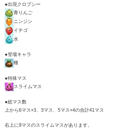
●出現クロプシー
青りんご
ニンジン
イチゴ
水
●登場キャラ
種
●特殊マス
スライムマス
●総マス数
上から6マス×3、3マス、5マス×4の合計41マス
右上に9マスのスライムマスがあります。