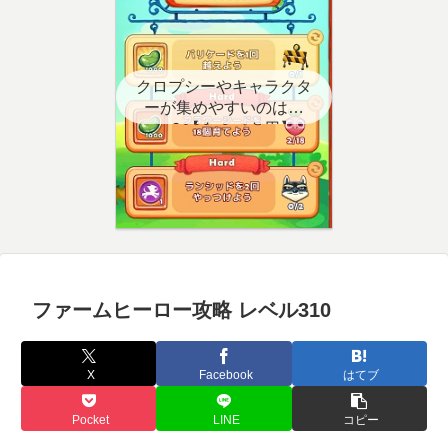
クロプシーやキャラクタ
ーが集めやすいのはど
こ？【クエスト用】
ファームヒーロー攻略 レベル310
X
Facebook
はてブ
Pocket
LINE
コピー