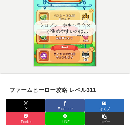
クロプシーやキャラクタ
ーが集めやすいのはど
こ？【クエスト用】
ファームヒーロー攻略 レベル311
X
Facebook
はてブ
Pocket
LINE
コピー