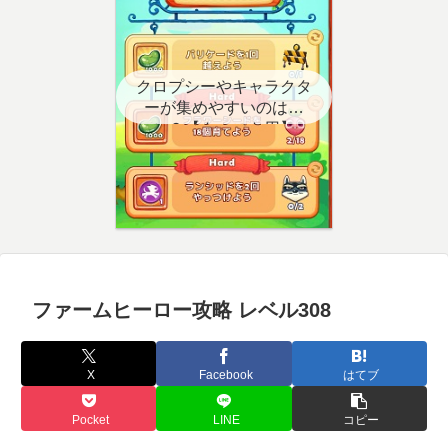
クロプシーやキャラクタ
ーが集めやすいのはど
こ？【クエスト用】
ファームヒーロー攻略 レベル308
X
Facebook
はてブ
Pocket
LINE
コピー