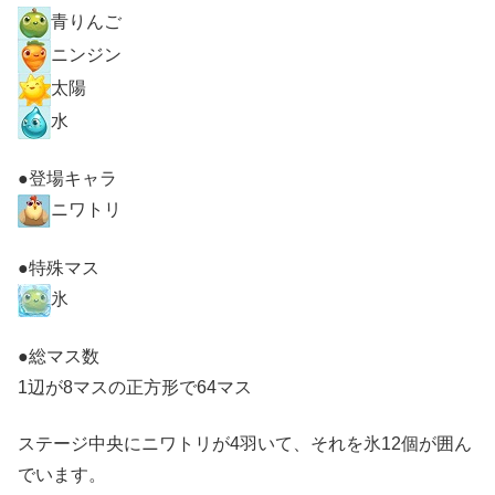
青りんご
ニンジン
太陽
水
●登場キャラ
ニワトリ
●特殊マス
氷
●総マス数
1辺が8マスの正方形で64マス
ステージ中央にニワトリが4羽いて、それを氷12個が囲ん
でいます。