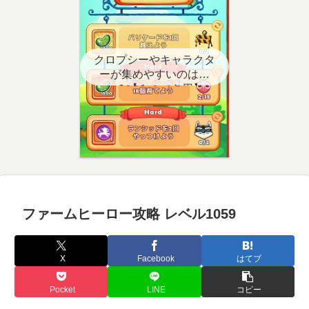
クロプシーやキャラクタ
ーが集めやすいのはど
こ？【クエスト用】
ファームヒーロー攻略 レベル1059
X
Facebook
はてブ
Pocket
LINE
コピー