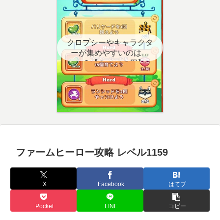
クロプシーやキャラクタ
ーが集めやすいのはど
こ？【クエスト用】
ファームヒーロー攻略 レベル1159
X
Facebook
はてブ
Pocket
LINE
コピー