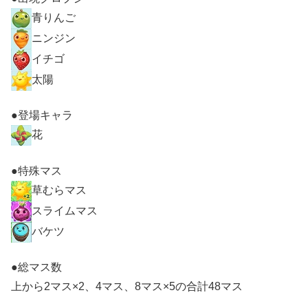
青りんご
ニンジン
イチゴ
太陽
●登場キャラ
花
●特殊マス
草むらマス
スライムマス
バケツ
●総マス数
上から2マス×2、4マス、8マス×5の合計48マス