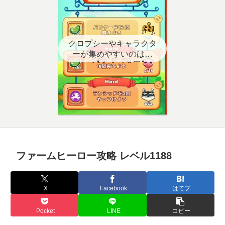
クロプシーやキャラクタ
ーが集めやすいのはど
こ？【クエスト用】
ファームヒーロー攻略 レベル1188
X
Facebook
はてブ
Pocket
LINE
コピー