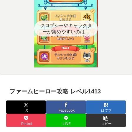
クロプシーやキャラクタ
ーが集めやすいのはど
こ？【クエスト用】
ファームヒーロー攻略 レベル1413
X
Facebook
はてブ
Pocket
LINE
コピー