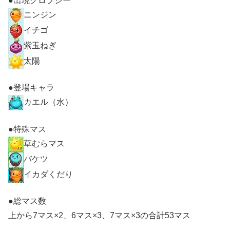
●出現クロプシー
ニンジン
イチゴ
紫玉ねぎ
太陽
●登場キャラ
カエル（水）
●特殊マス
草むらマス
バケツ
イカダくだり
●総マス数
上から7マス×2、6マス×3、7マス×3の合計53マス