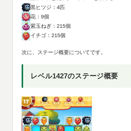
黒ヒツジ：4匹
花：9個
紫玉ねぎ：215個
イチゴ：215個
次に、ステージ概要についてです。
レベル1427のステージ概要