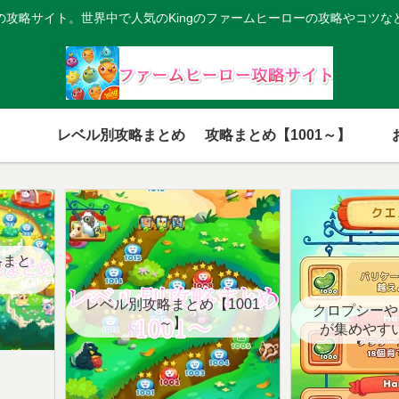
の攻略サイト。世界中で人気のKingのファームヒーローの攻略やコツな
レベル別攻略まとめ
攻略まとめ【1001～】
略まと
レベル別攻略まとめ【1001
クロプシーや
～】
が集めやす
【クエ