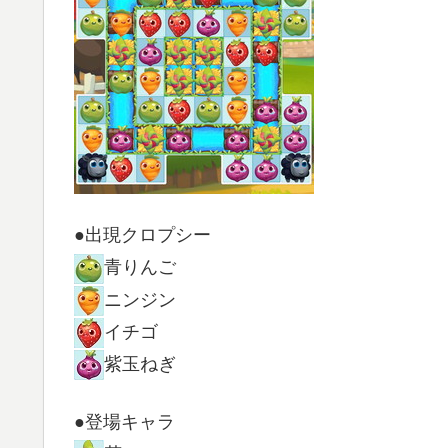
●出現クロプシー
青りんご
ニンジン
イチゴ
紫玉ねぎ
●登場キャラ