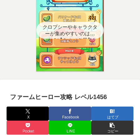
クロプシーやキャラクタ
ーが集めやすいのはど
こ？【クエスト用】
ファームヒーロー攻略 レベル1456
X
Facebook
はてブ
Pocket
LINE
コピー