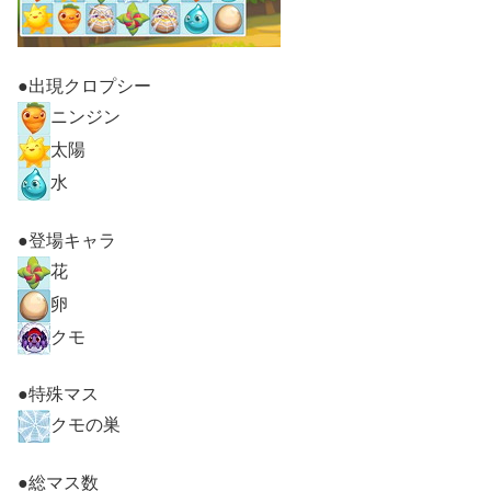
●出現クロプシー
ニンジン
太陽
水
●登場キャラ
花
卵
クモ
●特殊マス
クモの巣
●総マス数