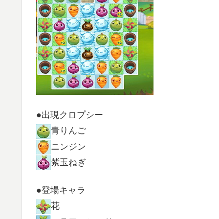
●出現クロプシー
青りんご
ニンジン
紫玉ねぎ
●登場キャラ
花