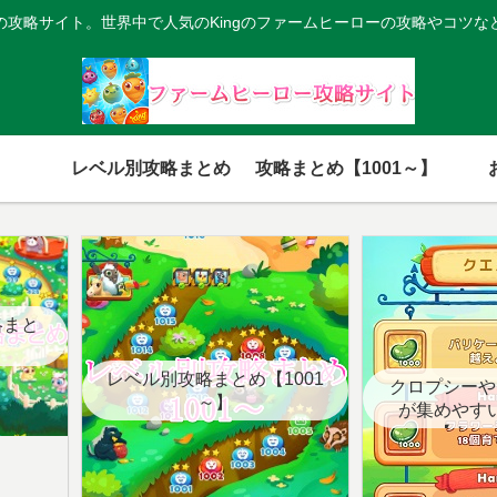
の攻略サイト。世界中で人気のKingのファームヒーローの攻略やコツな
レベル別攻略まとめ
攻略まとめ【1001～】
略まと
レベル別攻略まとめ【1001
クロプシーや
～】
が集めやす
【クエ