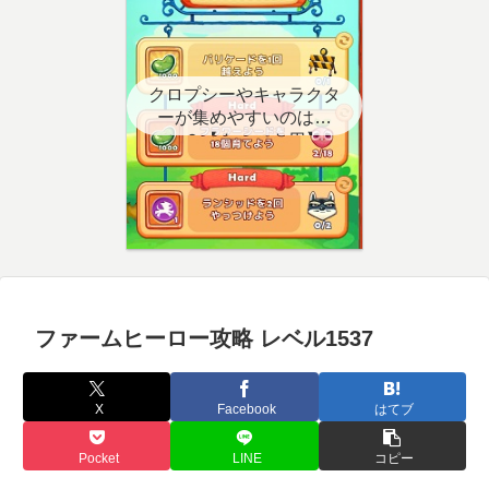
クロプシーやキャラクタ
ーが集めやすいのはど
こ？【クエスト用】
ファームヒーロー攻略 レベル1537
X
Facebook
はてブ
Pocket
LINE
コピー