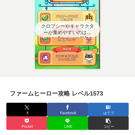
クロプシーやキャラクタ
ーが集めやすいのはど
こ？【クエスト用】
ファームヒーロー攻略 レベル1573
X
Facebook
はてブ
Pocket
LINE
コピー