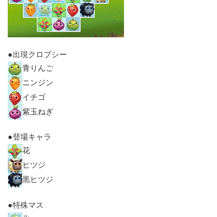
●出現クロプシー
青りんご
ニンジン
イチゴ
紫玉ねぎ
●登場キャラ
花
ヒツジ
黒ヒツジ
●特殊マス