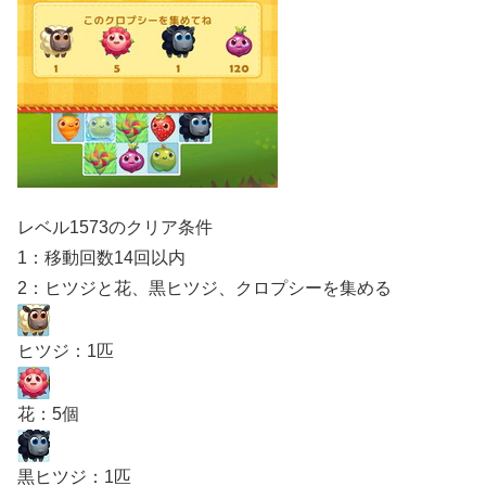
レベル1573のクリア条件
1：移動回数14回以内
2：ヒツジと花、黒ヒツジ、クロプシーを集める
ヒツジ：1匹
花：5個
黒ヒツジ：1匹