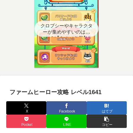
クロプシーやキャラクタ
ーが集めやすいのはど
こ？【クエスト用】
ファームヒーロー攻略 レベル1641
X
Facebook
はてブ
Pocket
LINE
コピー