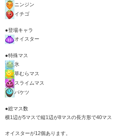
ニンジン
イチゴ
●登場キャラ
オイスター
●特殊マス
氷
草むらマス
スライムマス
バケツ
●総マス数
横1辺が5マスで縦1辺が8マスの長方形で40マス
オイスターが12個あります。