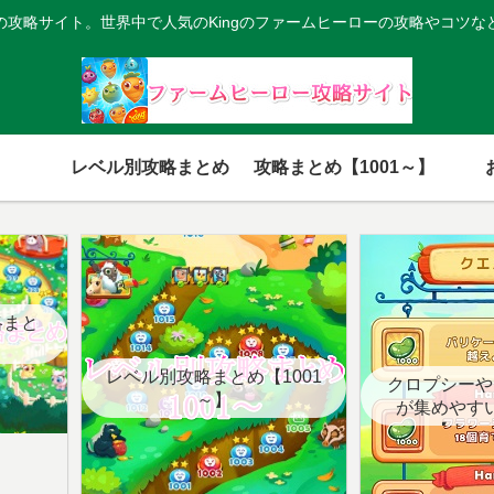
の攻略サイト。世界中で人気のKingのファームヒーローの攻略やコツな
レベル別攻略まとめ
攻略まとめ【1001～】
略まと
レベル別攻略まとめ【1001
クロプシーや
～】
が集めやす
【クエ