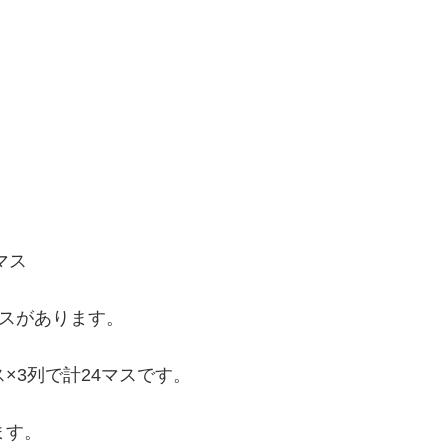
マス
マスがあります。
×3列で計24マスです。
ます。