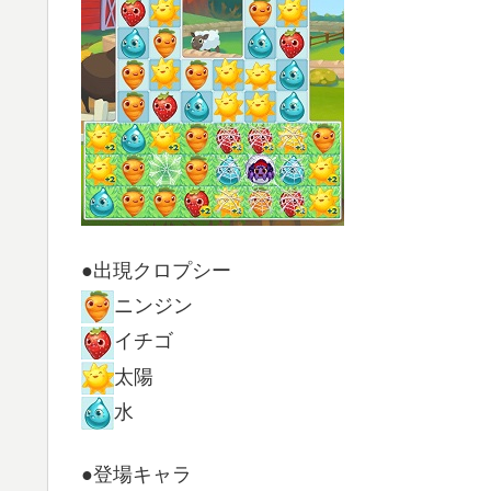
●出現クロプシー
ニンジン
イチゴ
太陽
水
●登場キャラ