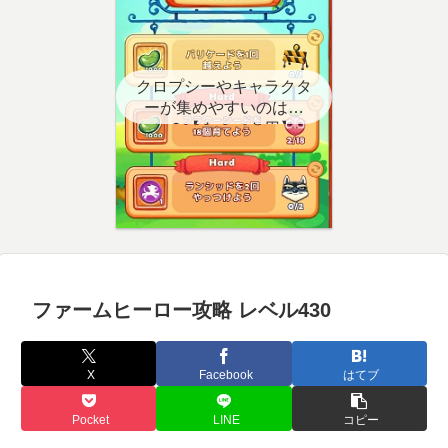
クロプシーやキャラクタ
ーが集めやすいのはど
こ？【クエスト用】
ファームヒーロー攻略 レベル430
X
Facebook
はてブ
Pocket
LINE
コピー