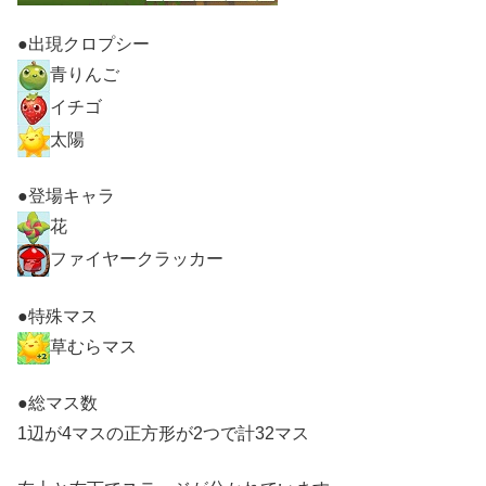
●出現クロプシー
青りんご
イチゴ
太陽
●登場キャラ
花
ファイヤークラッカー
●特殊マス
草むらマス
●総マス数
1辺が4マスの正方形が2つで計32マス