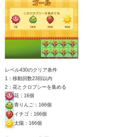
レベル430のクリア条件
1：移動回数23回以内
2：花とクロプシーを集める
花：16個
青りんご：166個
イチゴ：166個
太陽：166個