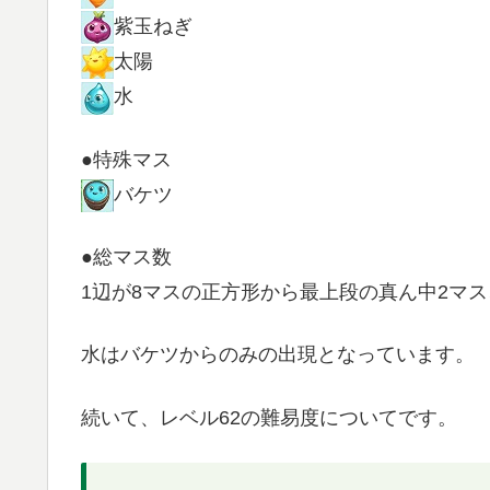
紫玉ねぎ
太陽
水
●特殊マス
バケツ
●総マス数
1辺が8マスの正方形から最上段の真ん中2マス
水はバケツからのみの出現となっています。
続いて、レベル62の難易度についてです。