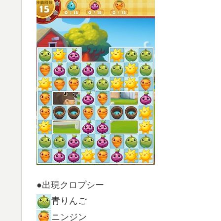
●出現クロプシー
青りんご
ニンジン