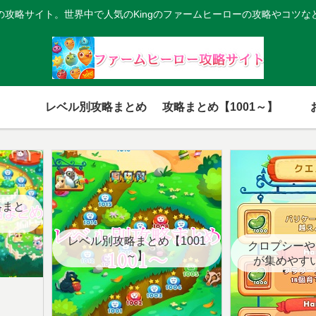
の攻略サイト。世界中で人気のKingのファームヒーローの攻略やコツな
レベル別攻略まとめ
攻略まとめ【1001～】
略まと
レベル別攻略まとめ【1001
クロプシーや
～】
が集めやす
【クエ