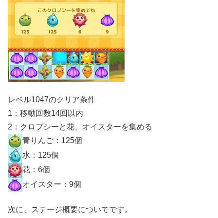
レベル1047のクリア条件
1：移動回数14回以内
2：クロプシーと花、オイスターを集める
青りんご：125個
水：125個
花：6個
オイスター：9個
次に、ステージ概要についてです。