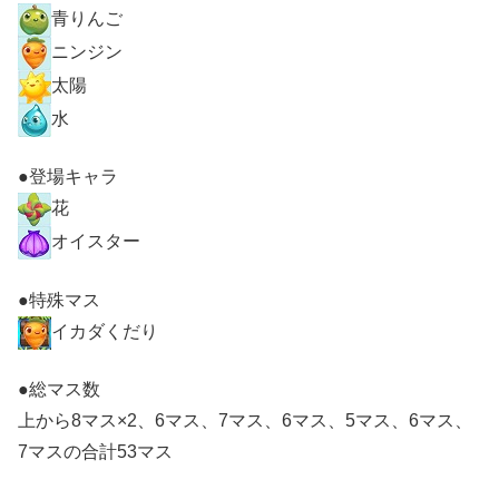
青りんご
ニンジン
太陽
水
●登場キャラ
花
オイスター
●特殊マス
イカダくだり
●総マス数
上から8マス×2、6マス、7マス、6マス、5マス、6マス、
7マスの合計53マス