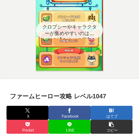
クロプシーやキャラクタ
ーが集めやすいのはど
こ？【クエスト用】
ファームヒーロー攻略 レベル1047
X
Facebook
はてブ
Pocket
LINE
コピー