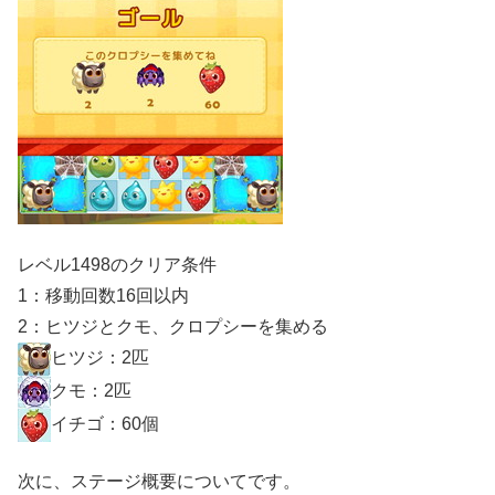
レベル1498のクリア条件
1：移動回数16回以内
2：ヒツジとクモ、クロプシーを集める
ヒツジ：2匹
クモ：2匹
イチゴ：60個
次に、ステージ概要についてです。