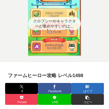
クロプシーやキャラクタ
ーが集めやすいのはど
こ？【クエスト用】
ファームヒーロー攻略 レベル1498
X
Facebook
はてブ
Pocket
LINE
コピー