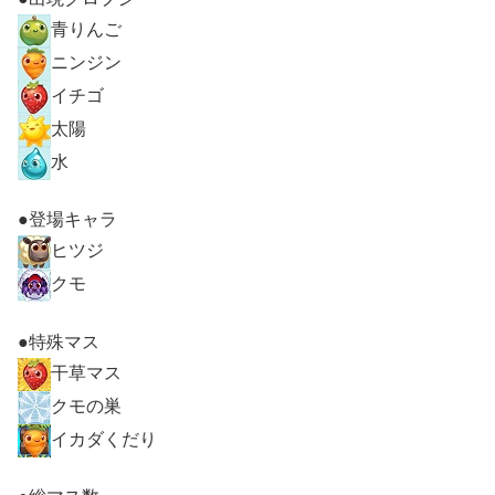
青りんご
ニンジン
イチゴ
太陽
水
●登場キャラ
ヒツジ
クモ
●特殊マス
干草マス
クモの巣
イカダくだり