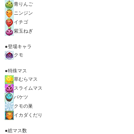
青りんご
ニンジン
イチゴ
紫玉ねぎ
●登場キャラ
クモ
●特殊マス
草むらマス
スライムマス
バケツ
クモの巣
イカダくだり
●総マス数