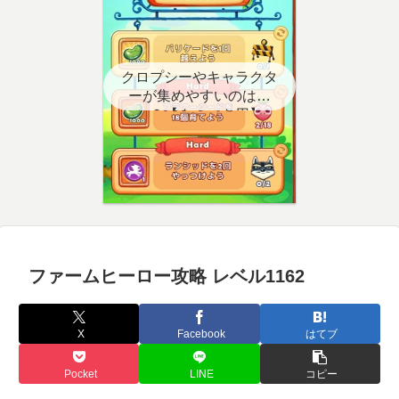
クロプシーやキャラクタ
ーが集めやすいのはど
こ？【クエスト用】
ファームヒーロー攻略 レベル1162
X
Facebook
はてブ
Pocket
LINE
コピー