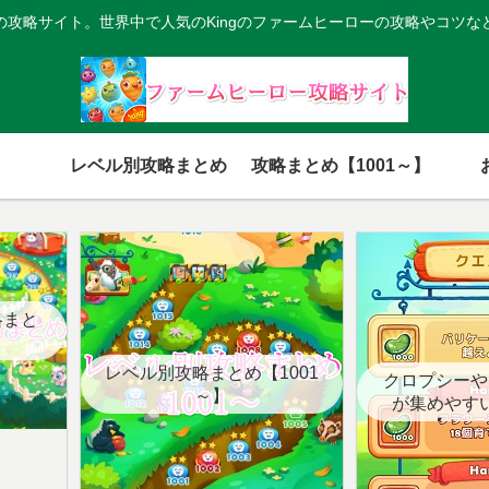
の攻略サイト。世界中で人気のKingのファームヒーローの攻略やコツな
レベル別攻略まとめ
攻略まとめ【1001～】
略まと
レベル別攻略まとめ【1001
クロプシーや
～】
が集めやす
【クエ