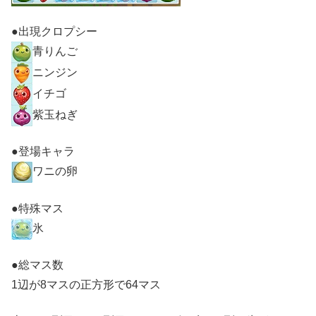
●出現クロプシー
青りんご
ニンジン
イチゴ
紫玉ねぎ
●登場キャラ
ワニの卵
●特殊マス
氷
●総マス数
1辺が8マスの正方形で64マス