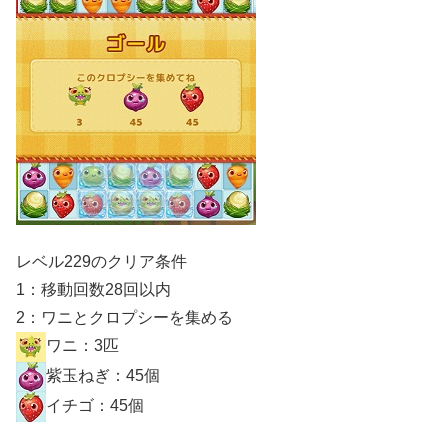
レベル229のクリア条件
1：移動回数28回以内
2：ワニとクロプシーを集める
ワニ：3匹
紫玉ねぎ：45個
イチゴ：45個