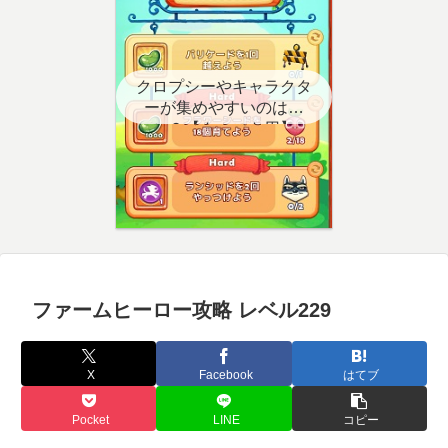
クロプシーやキャラクタ
ーが集めやすいのはど
こ？【クエスト用】
ファームヒーロー攻略 レベル229
X
Facebook
はてブ
Pocket
LINE
コピー