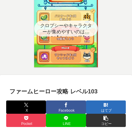
クロプシーやキャラクタ
ーが集めやすいのはど
こ？【クエスト用】
ファームヒーロー攻略 レベル103
X
Facebook
はてブ
Pocket
LINE
コピー