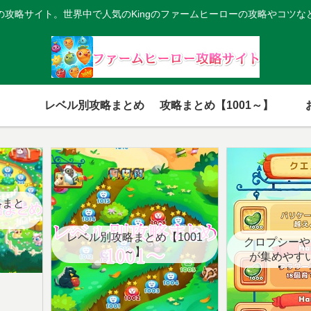
の攻略サイト。世界中で人気のKingのファームヒーローの攻略やコツな
レベル別攻略まとめ
攻略まとめ【1001～】
略まと
レベル別攻略まとめ【1001
クロプシーや
～】
が集めやす
【クエ