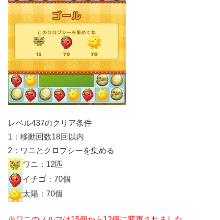
レベル437のクリア条件
1：移動回数18回以内
2：ワニとクロプシーを集める
ワニ：12匹
イチゴ：70個
太陽：70個
※ワニのノルマは15個から12個に変更されました