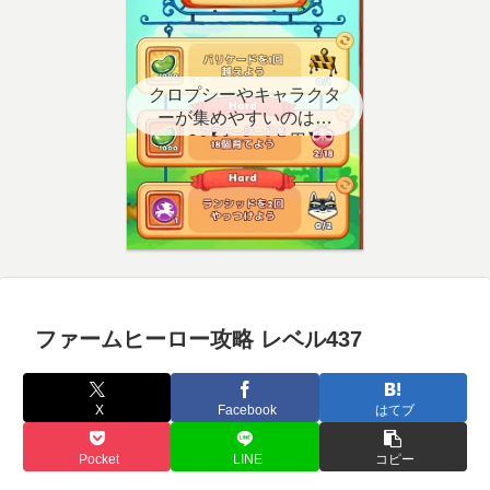
クロプシーやキャラクタ
ーが集めやすいのはど
こ？【クエスト用】
ファームヒーロー攻略 レベル437
X
Facebook
はてブ
Pocket
LINE
コピー