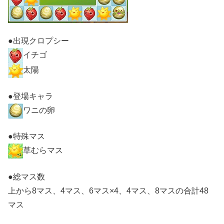
●出現クロプシー
イチゴ
太陽
●登場キャラ
ワニの卵
●特殊マス
草むらマス
●総マス数
上から8マス、4マス、6マス×4、4マス、8マスの合計48
マス