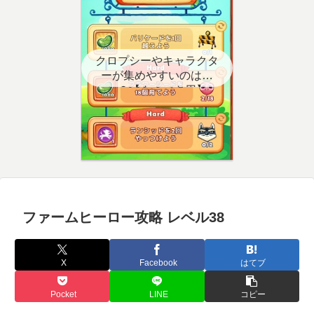
クロプシーやキャラクタ
ーが集めやすいのはど
こ？【クエスト用】
ファームヒーロー攻略 レベル38
X
Facebook
はてブ
Pocket
LINE
コピー