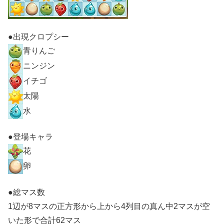
●出現クロプシー
青りんご
ニンジン
イチゴ
太陽
水
●登場キャラ
花
卵
●総マス数
1辺が8マスの正方形から上から4列目の真ん中2マスが空
いた形で合計62マス