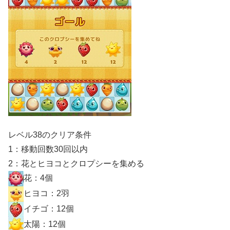
レベル38のクリア条件
1：移動回数30回以内
2：花とヒヨコとクロプシーを集める
花：4個
ヒヨコ：2羽
イチゴ：12個
太陽：12個