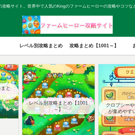
の攻略サイト。世界中で人気のKingのファームヒーローの攻略やコツな
レベル別攻略まとめ
攻略まとめ【1001～】
略まと
レベル別攻略まとめ【1001
クロプシーや
～】
が集めやす
【クエ