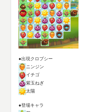
●出現クロプシー
ニンジン
イチゴ
紫玉ねぎ
太陽
●登場キャラ