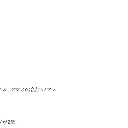
マス、2マスの合計52マス
ツが2個。