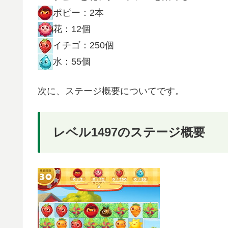
ポピー：2本
花：12個
イチゴ：250個
水：55個
次に、ステージ概要についてです。
レベル1497のステージ概要