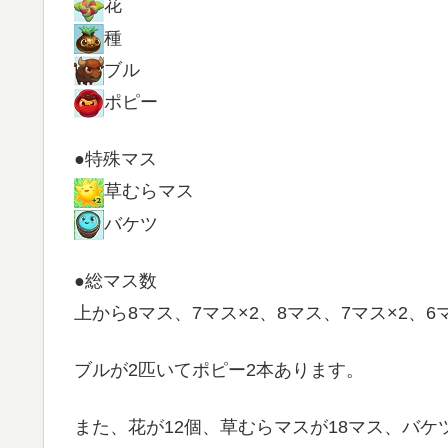
花
種
ブル
ポピー
●特殊マス
草むらマス
バケツ
●総マス数
上から8マス、7マス×2、8マス、7マス×2、6
ブルが2匹いてポピー2本あります。
また、花が12個、草むらマスが18マス、バケ