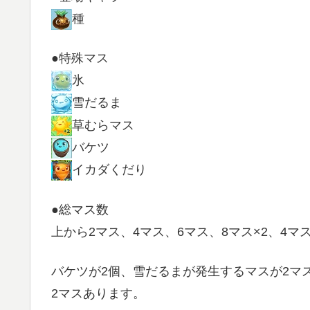
種
●特殊マス
氷
雪だるま
草むらマス
バケツ
イカダくだり
●総マス数
上から2マス、4マス、6マス、8マス×2、4マ
バケツが2個、雪だるまが発生するマスが2マ
2マスあります。