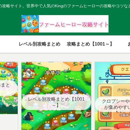
の攻略サイト。世界中で人気のKingのファームヒーローの攻略やコツな
レベル別攻略まとめ
攻略まとめ【1001～】
略まと
レベル別攻略まとめ【1001
クロプシーや
～】
が集めやす
【クエ