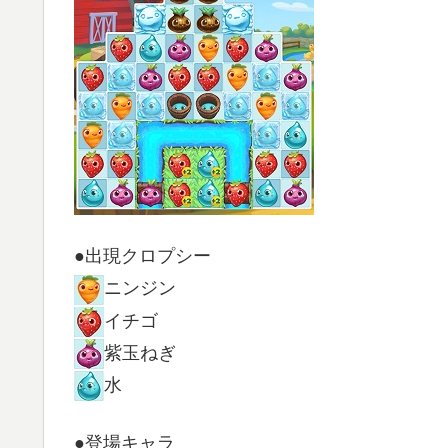
●出現クロプシー
ニンジン
イチゴ
紫玉ねぎ
水
●登場キャラ