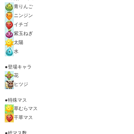
青りんご
ニンジン
イチゴ
紫玉ねぎ
太陽
水
●登場キャラ
花
ヒツジ
●特殊マス
草むらマス
干草マス
●総マス数