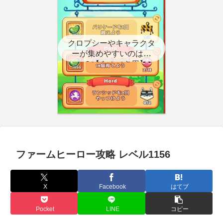
クロプシーやキャラクタ
ーが集めやすいのはど
こ？【クエスト用】
ファームヒーロー攻略 レベル1156
X
Facebook
はてブ
Pocket
LINE
コピー