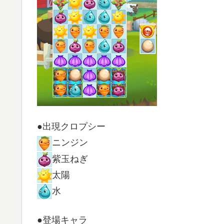
●出現クロプシー
ニンジン
紫玉ねぎ
太陽
水
●登場キャラ