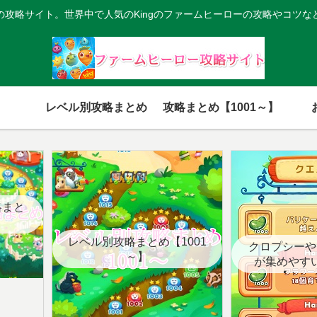
の攻略サイト。世界中で人気のKingのファームヒーローの攻略やコツな
レベル別攻略まとめ
攻略まとめ【1001～】
略まと
レベル別攻略まとめ【1001
クロプシーや
～】
が集めやす
【クエ