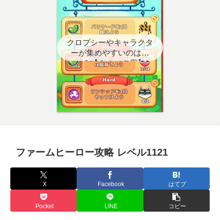
クロプシーやキャラクタ
ーが集めやすいのはど
こ？【クエスト用】
ファームヒーロー攻略 レベル1121
X
Facebook
はてブ
Pocket
LINE
コピー