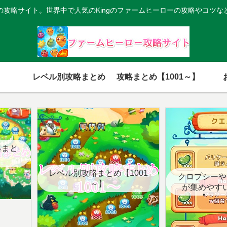
の攻略サイト。世界中で人気のKingのファームヒーローの攻略やコツな
レベル別攻略まとめ
攻略まとめ【1001～】
略まと
レベル別攻略まとめ【1001
クロプシーや
～】
が集めやす
【クエ