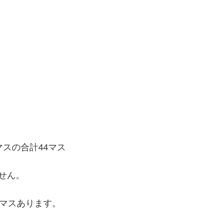
マスの合計44マス
せん。
4マスあります。