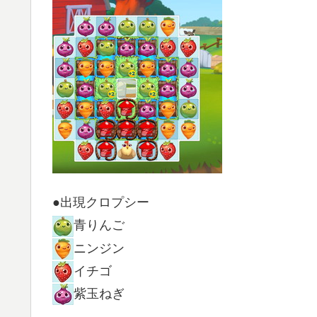
●出現クロプシー
青りんご
ニンジン
イチゴ
紫玉ねぎ