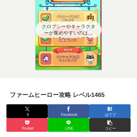
クロプシーやキャラクタ
ーが集めやすいのはど
こ？【クエスト用】
ファームヒーロー攻略 レベル1465
X
Facebook
はてブ
Pocket
LINE
コピー