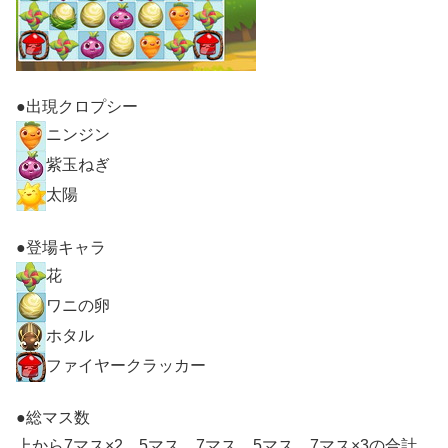
●出現クロプシー
ニンジン
紫玉ねぎ
太陽
●登場キャラ
花
ワニの卵
ホタル
ファイヤークラッカー
●総マス数
上から7マス×2、5マス、7マス、5マス、7マス×3の合計