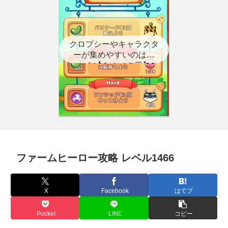
クロプシーやキャラクタ
ーが集めやすいのはど
こ？【クエスト用】
ファームヒーロー攻略 レベル1466
X
Facebook
はてブ
Pocket
LINE
コピー