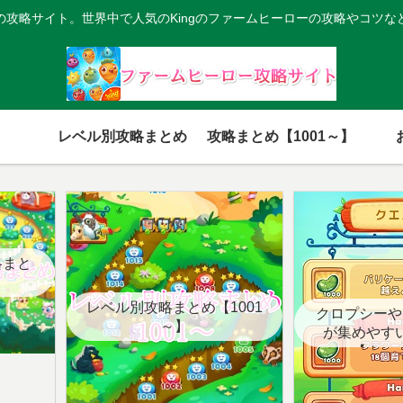
の攻略サイト。世界中で人気のKingのファームヒーローの攻略やコツな
レベル別攻略まとめ
攻略まとめ【1001～】
略まと
レベル別攻略まとめ【1001
クロプシーや
～】
が集めやす
【クエ