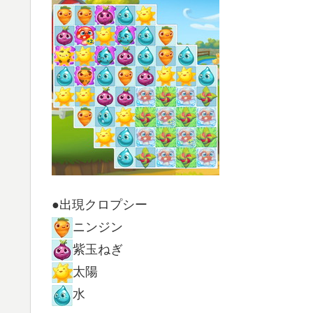
●出現クロプシー
ニンジン
紫玉ねぎ
太陽
水