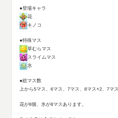
●登場キャラ
花
キノコ
●特殊マス
草むらマス
スライムマス
氷
●総マス数
上から5マス、6マス、7マス、8マス×2、7マ
花が8個、氷が8マスあります。