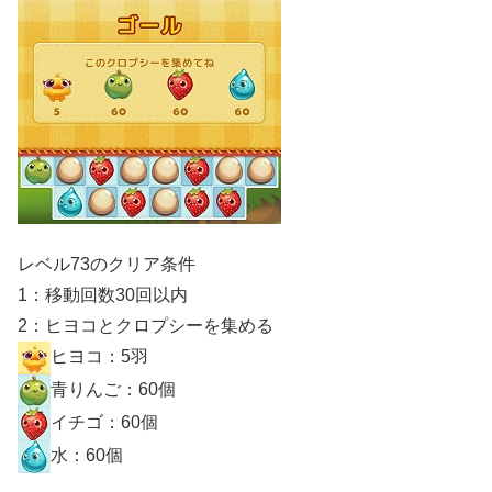
レベル73のクリア条件
1：移動回数30回以内
2：ヒヨコとクロプシーを集める
ヒヨコ：5羽
青りんご：60個
イチゴ：60個
水：60個