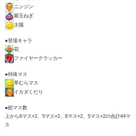
ニンジン
紫玉ねぎ
太陽
●登場キャラ
花
ファイヤークラッカー
●特殊マス
草むらマス
イカダくだり
●総マス数
上から6マス×2、5マス×2、6マス×2、5マス×2の合計44マ
ス