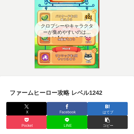
クロプシーやキャラクタ
ーが集めやすいのはど
こ？【クエスト用】
ファームヒーロー攻略 レベル1242
X
Facebook
はてブ
Pocket
LINE
コピー