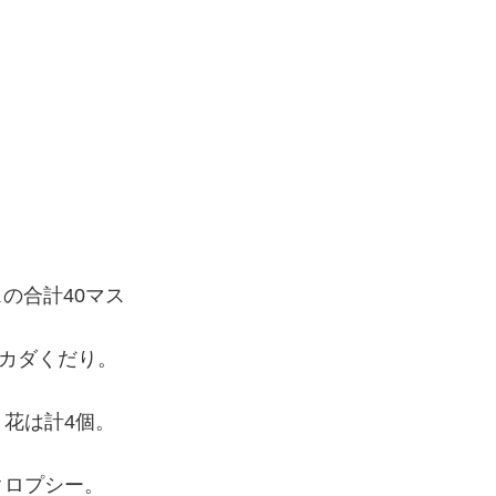
スの合計40マス
イカダくだり。
花は計4個。
クロプシー。