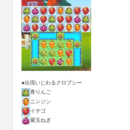
●出現いじわるクロプシー
青りんご
ニンジン
イチゴ
紫玉ねぎ