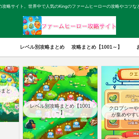
の攻略サイト。世界中で人気のKingのファームヒーローの攻略やコツな
レベル別攻略まとめ
攻略まとめ【1001～】
略まと
レベル別攻略まとめ【1001
クロプシーや
～】
が集めやす
【クエ