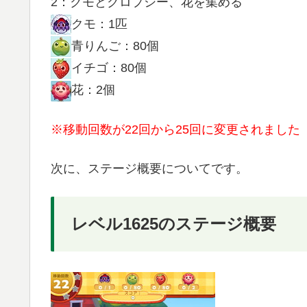
2：クモとクロプシー、花を集める
クモ：1匹
青りんご：80個
イチゴ：80個
花：2個
※移動回数が22回から25回に変更されました
次に、ステージ概要についてです。
レベル1625のステージ概要