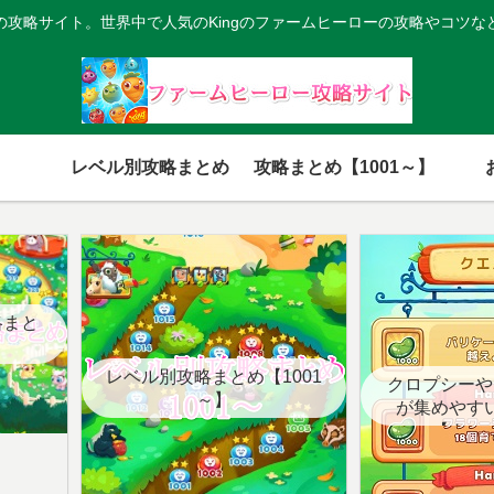
の攻略サイト。世界中で人気のKingのファームヒーローの攻略やコツな
レベル別攻略まとめ
攻略まとめ【1001～】
略まと
レベル別攻略まとめ【1001
クロプシーや
～】
が集めやす
【クエ