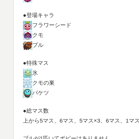
●登場キャラ
フラワーシード
クモ
ブル
●特殊マス
氷
クモの巣
バケツ
●総マス数
上から5マス、6マス、5マス×3、6マス、1マ
ブルが1匹いてポピーはありません。