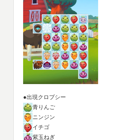
●出現クロプシー
青りんご
ニンジン
イチゴ
紫玉ねぎ