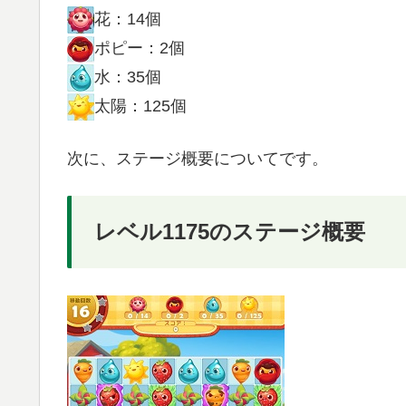
花：14個
ポピー：2個
水：35個
太陽：125個
次に、ステージ概要についてです。
レベル1175のステージ概要