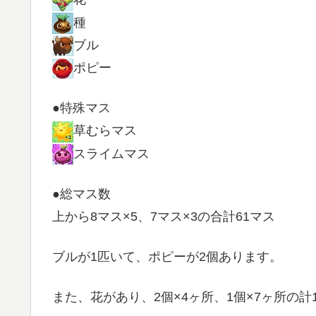
種
ブル
ポピー
●特殊マス
草むらマス
スライムマス
●総マス数
上から8マス×5、7マス×3の合計61マス
ブルが1匹いて、ポピーが2個あります。
また、花があり、2個×4ヶ所、1個×7ヶ所の計