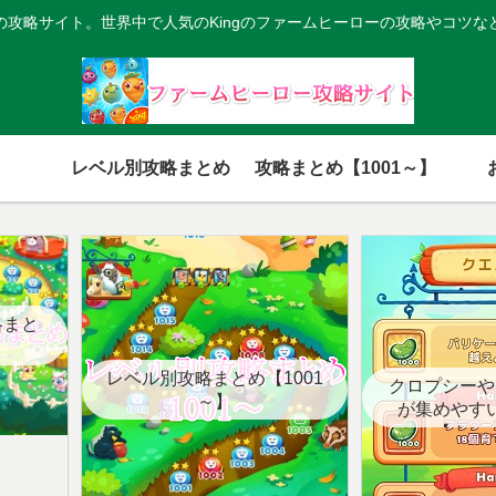
の攻略サイト。世界中で人気のKingのファームヒーローの攻略やコツな
レベル別攻略まとめ
攻略まとめ【1001～】
略まと
レベル別攻略まとめ【1001
クロプシーや
～】
が集めやす
【クエ