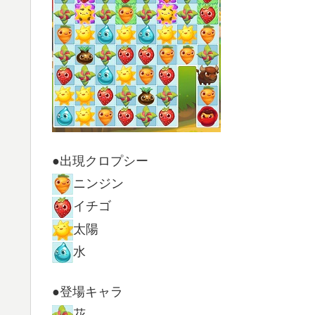
●出現クロプシー
ニンジン
イチゴ
太陽
水
●登場キャラ
花