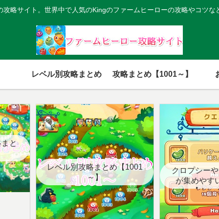
の攻略サイト。世界中で人気のKingのファームヒーローの攻略やコツな
レベル別攻略まとめ
攻略まとめ【1001～】
略まと
レベル別攻略まとめ【1001
クロプシーや
～】
が集めやす
【クエ