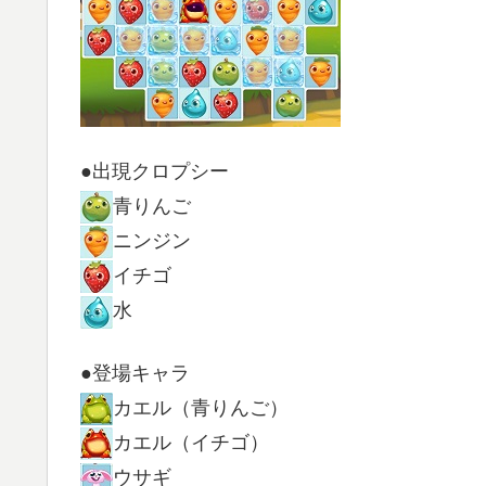
●出現クロプシー
青りんご
ニンジン
イチゴ
水
●登場キャラ
カエル（青りんご）
カエル（イチゴ）
ウサギ