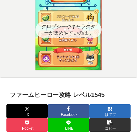
クロプシーやキャラクタ
ーが集めやすいのはど
こ？【クエスト用】
ファームヒーロー攻略 レベル1545
X
Facebook
はてブ
Pocket
LINE
コピー