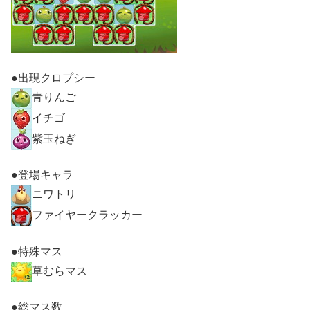
●出現クロプシー
青りんご
イチゴ
紫玉ねぎ
●登場キャラ
ニワトリ
ファイヤークラッカー
●特殊マス
草むらマス
●総マス数