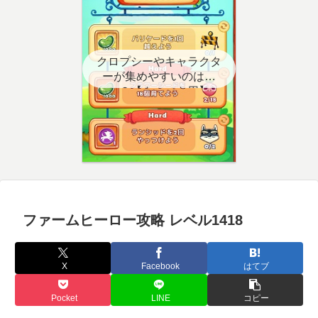
クロプシーやキャラクタ
ーが集めやすいのはど
こ？【クエスト用】
ファームヒーロー攻略 レベル1418
X
Facebook
はてブ
Pocket
LINE
コピー