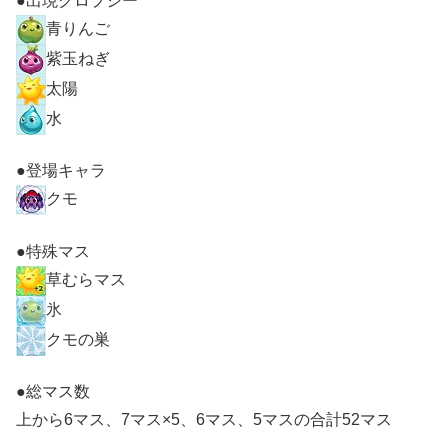
●出現クロプシー
青りんご
紫玉ねぎ
太陽
水
●登場キャラ
クモ
●特殊マス
草むらマス
氷
クモの巣
●総マス数
上から6マス、7マス×5、6マス、5マスの合計52マス