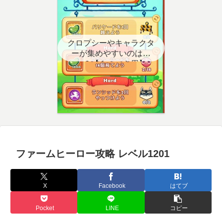
クロプシーやキャラクタ
ーが集めやすいのはど
こ？【クエスト用】
ファームヒーロー攻略 レベル1201
X
Facebook
はてブ
Pocket
LINE
コピー