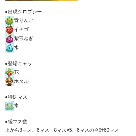
●出現クロプシー
青りんご
イチゴ
紫玉ねぎ
水
●登場キャラ
花
ホタル
●特殊マス
氷
●総マス数
上から8マス、6マス、8マス×5、6マスの合計60マス