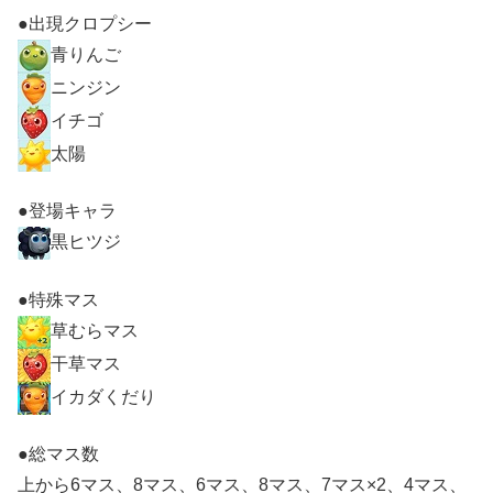
●出現クロプシー
青りんご
ニンジン
イチゴ
太陽
●登場キャラ
黒ヒツジ
●特殊マス
草むらマス
干草マス
イカダくだり
●総マス数
上から6マス、8マス、6マス、8マス、7マス×2、4マス、