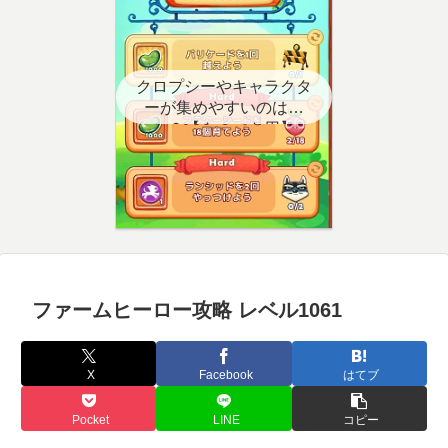
クロプシーやキャラクタ
ーが集めやすいのはど
こ？【クエスト用】
ファームヒーロー攻略 レベル1061
X
Facebook
はてブ
Pocket
LINE
コピー