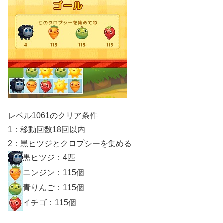
レベル1061のクリア条件
1：移動回数18回以内
2：黒ヒツジとクロプシーを集める
黒ヒツジ：4匹
ニンジン：115個
青りんご：115個
イチゴ：115個