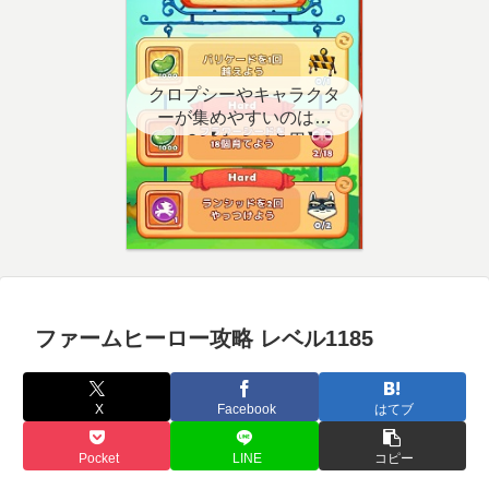
クロプシーやキャラクタ
ーが集めやすいのはど
こ？【クエスト用】
ファームヒーロー攻略 レベル1185
X
Facebook
はてブ
Pocket
LINE
コピー