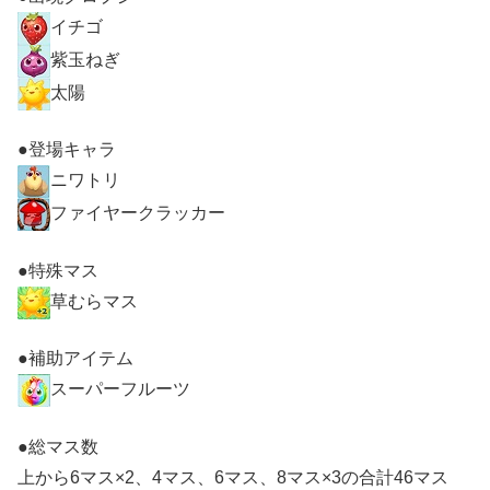
イチゴ
紫玉ねぎ
太陽
●登場キャラ
ニワトリ
ファイヤークラッカー
●特殊マス
草むらマス
●補助アイテム
スーパーフルーツ
●総マス数
上から6マス×2、4マス、6マス、8マス×3の合計46マス