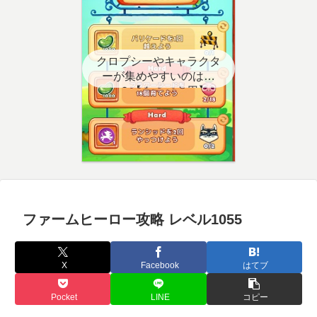
クロプシーやキャラクタ
ーが集めやすいのはど
こ？【クエスト用】
ファームヒーロー攻略 レベル1055
X
Facebook
はてブ
Pocket
LINE
コピー