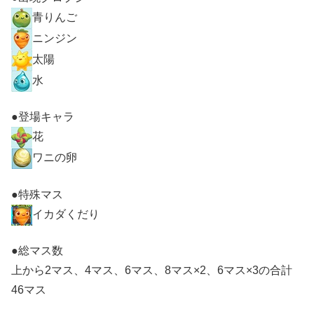
青りんご
ニンジン
太陽
水
●登場キャラ
花
ワニの卵
●特殊マス
イカダくだり
●総マス数
上から2マス、4マス、6マス、8マス×2、6マス×3の合計
46マス