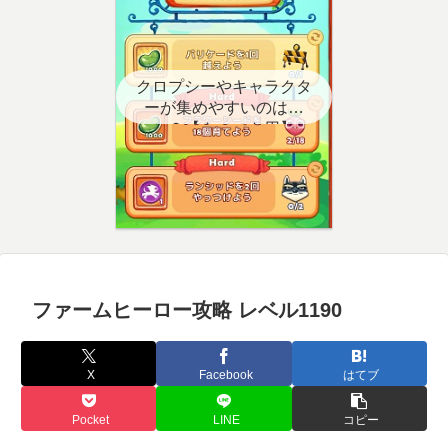
クロプシーやキャラクタ
ーが集めやすいのはど
こ？【クエスト用】
ファームヒーロー攻略 レベル1190
X
Facebook
はてブ
Pocket
LINE
コピー