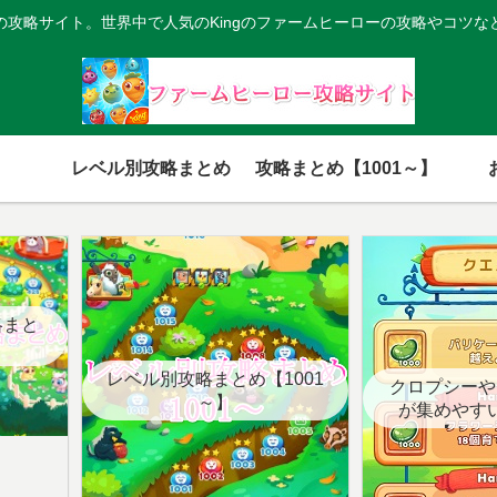
の攻略サイト。世界中で人気のKingのファームヒーローの攻略やコツな
レベル別攻略まとめ
攻略まとめ【1001～】
略まと
レベル別攻略まとめ【1001
クロプシーや
～】
が集めやす
【クエ