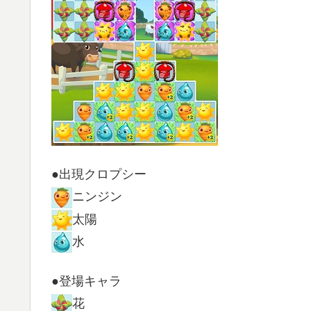
●出現クロプシー
ニンジン
太陽
水
●登場キャラ
花